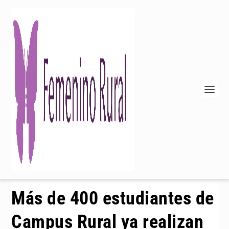
Más de 400 estudiantes de
Campus Rural ya realizan