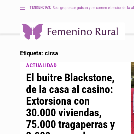
TENDENCIAS:
Seis grupos se guisan y se comen el sector de la al
Etiqueta:
cirsa
El buitre Blackstone,
de la casa al casino:
Extorsiona con
30.000 viviendas,
75.000 tragaperras y