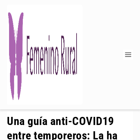
Una guía anti-COVID19
entre temporeros: La ha