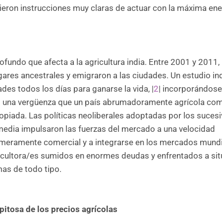
eron instrucciones muy claras de actuar con la máxima ene
ofundo que afecta a la agricultura india. Entre 2001 y 2011,
ares ancestrales y emigraron a las ciudades. Un estudio in
des todos los días para ganarse la vida, |
2
| incorporándose
Es una vergüenza que un país abrumadoramente agrícola com
ropiada. Las políticas neoliberales adoptadas por los suces
media impulsaron las fuerzas del mercado a una velocidad
lgo meramente comercial y a integrarse en los mercados mund
ricultora/es sumidos en enormes deudas y enfrentados a si
mas de todo tipo.
pitosa de los precios agrícolas