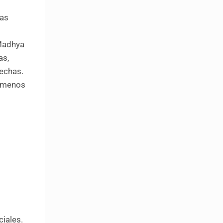
ías
 Madhya
as,
sechas.
o menos
ciales.