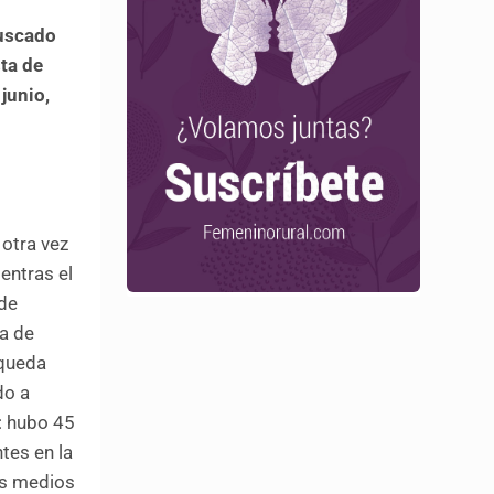
buscado
ta de
junio,
otra vez
entras el
 de
ia de
 queda
do a
a: hubo 45
tes en la
os medios