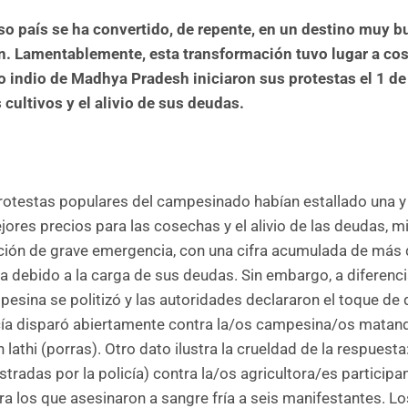
nso país se ha convertido, de repente, en un destino muy 
n. Lamentablemente, esta transformación tuvo lugar a cos
 indio de Madhya Pradesh iniciaron sus protestas el 1 de 
cultivos y el alivio de sus deudas.
rotestas populares del campesinado habían estallado una y 
ores precios para las cosechas y el alivio de las deudas, mi
uación de grave emergencia, con una cifra acumulada de más
ida debido a la carga de sus deudas. Sin embargo, a diferenc
mpesina se politizó y las autoridades declararon el toque de
policía disparó abiertamente contra la/os campesina/os matan
on
lathi
(porras). Otro dato ilustra la crueldad de la respuest
radas por la policía) contra la/os agricultora/es participan
ra los que asesinaron a sangre fría a seis manifestantes. L