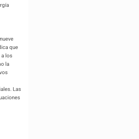
rgía
 nueve
dica que
 a los
o la
ivos
iales. Las
tuaciones