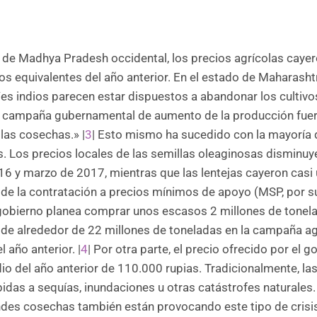
 de Madhya Pradesh occidental, los precios agrícolas caye
os equivalentes del año anterior. En el estado de Maharashtr
a/es indios parecen estar dispuestos a abandonar los cultivo
 campaña gubernamental de aumento de la producción fuer
las cosechas.» |
3
| Esto mismo ha sucedido con la mayoría 
 Los precios locales de las semillas oleaginosas disminuy
16 y marzo de 2017, mientras que las lentejas cayeron casi 
a de la contratación a precios mínimos de apoyo (MSP, por s
el gobierno planea comprar unos escasos 2 millones de tonel
de alrededor de 22 millones de toneladas en la campaña ag
 año anterior. |
4
| Por otra parte, el precio ofrecido por el g
o del año anterior de 110.000 rupias. Tradicionalmente, las
idas a sequías, inundaciones u otras catástrofes naturales.
des cosechas también están provocando este tipo de crisi