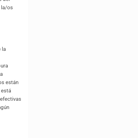
 la/os
 la
pura
ha
os están
 está
efectivas
ngún