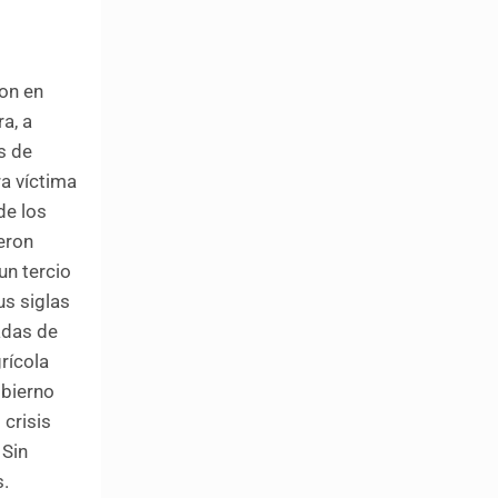
ron en
a, a
s de
a víctima
de los
eron
un tercio
us siglas
adas de
rícola
obierno
 crisis
 Sin
s.