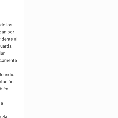
 de los
gan por
idente al
guarda
dar
sicamente
do indio
ntación
mbién
la
s del