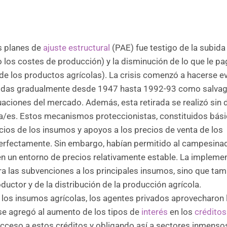
os planes de
ajuste estructural
(PAE) fue testigo de la subida
los costes de producción) y la disminución de lo que le pa
 de los productos agrícolas). La crisis comenzó a hacerse ev
ducidas gradualmente desde 1947 hasta 1992-93 como salva
tuaciones del mercado. Además, esta retirada se realizó sin 
ora/es. Estos mecanismos proteccionistas, constituidos bá
ios de los insumos y apoyos a los precios de venta de los
perfectamente. Sin embargo, habían permitido al campesina
 en un entorno de precios relativamente estable. La impleme
ra las subvenciones a los principales insumos, sino que ta
ductor y de la distribución de la producción agrícola.
 los insumos agrícolas, los agentes privados aprovecharon 
 se agregó al aumento de los tipos de
interés
en los
créditos
 acceso a estos créditos y obligando así a sectores inmenso