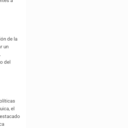
antes a
ión de la
r un
.
o del
olíticas
ica, el
 destacado
ica