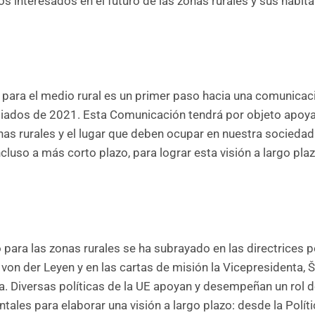
os interesados en el futuro de las zonas rurales y sus habit
o para el medio rural es un primer paso hacia una comunicac
diados de 2021. Esta Comunicación tendrá por objeto apoya
onas rurales y el lugar que deben ocupar en nuestra sociedad
uso a más corto plazo, para lograr esta visión a largo plaz
 para las zonas rurales se ha subrayado en las directrices p
von der Leyen y en las cartas de misión la Vicepresidenta, Šu
a. Diversas políticas de la UE apoyan y desempeñan un rol
tales para elaborar una visión a largo plazo: desde la Polít