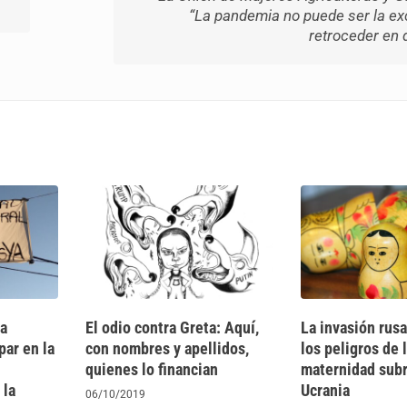
“La pandemia no puede ser la ex
retroceder en 
a
El odio contra Greta: Aquí,
La invasión rus
par en la
con nombres y apellidos,
los peligros de 
quienes lo financian
maternidad sub
 la
Ucrania
06/10/2019