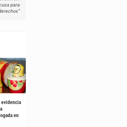
cusa para
derechos”
a evidencia
la
rogada en