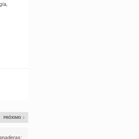
gía,
PRÓXIMO
Ganaderas: