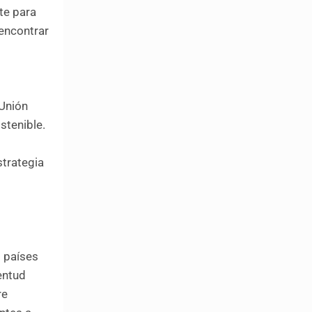
te para
encontrar
 Unión
stenible.
strategia
s países
ventud
re