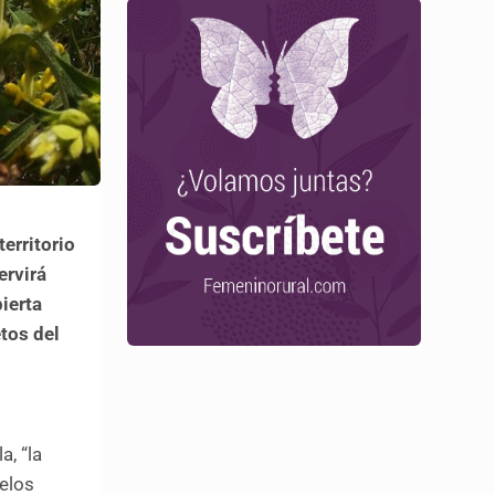
erritorio
ervirá
ierta
tos del
, “la
delos