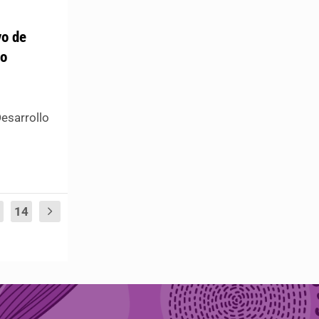
vo de
ro
Desarrollo
14