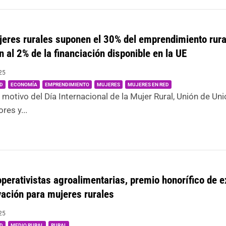
eres rurales suponen el 30% del emprendimiento rural
 al 2% de la financiación disponible en la UE
25
|
,
,
,
,
D
ECONOMÍA
EMPRENDIMIENTO
MUJERES
MUJERES EN RED
 motivo del Día Internacional de la Mujer Rural, Unión de Un
res y...
perativistas agroalimentarias, premio honorífico de e
vación para mujeres rurales
25
|
,
,
D
MEDIO RURAL
RURAL