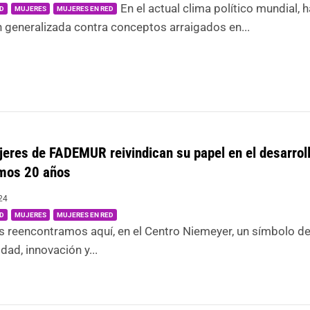
En el actual clima político mundial, 
D
MUJERES
MUJERES EN RED
 generalizada contra conceptos arraigados en...
eres de FADEMUR reivindican su papel en el desarroll
imos 20 años
24
|
,
,
D
MUJERES
MUJERES EN RED
os reencontramos aquí, en el Centro Niemeyer, un símbolo d
ad, innovación y...