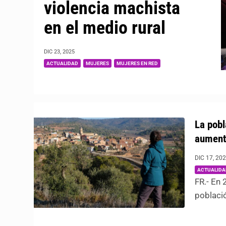
violencia machista
en el medio rural
DIC 23, 2025
|
,
,
ACTUALIDAD
MUJERES
MUJERES EN RED
La pobl
aument
DIC 17, 20
ACTUALIDA
FR.- En
població