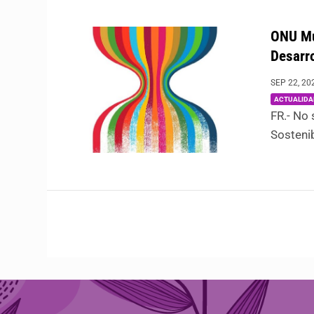
ONU Muj
Desarro
SEP 22, 20
ACTUALIDA
FR.- No 
Sostenibl