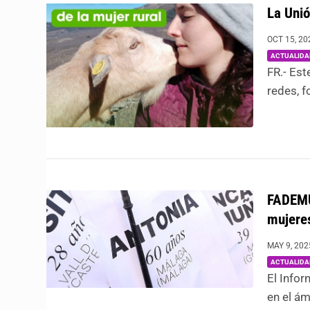
La Unió
OCT 15, 20
ACTUALIDA
FR.- Es
redes, f
FADEMUR
mujeres
MAY 9, 202
ACTUALIDA
El Infor
en el ám