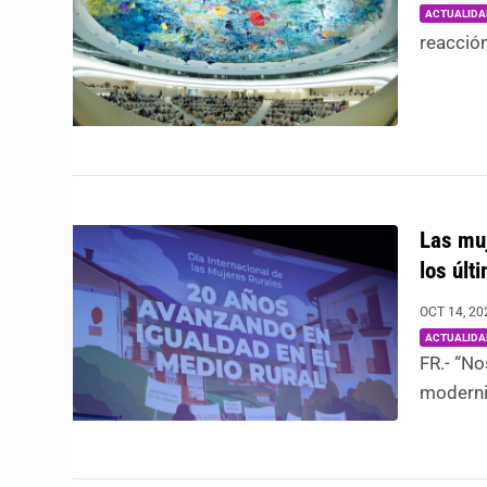
ACTUALIDA
reacción
Las muj
los últ
OCT 14, 20
ACTUALIDA
FR.- “N
modernid