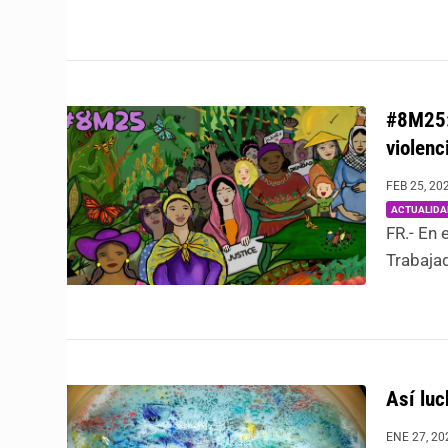
#8M25: 
violenc
FEB 25, 20
ACTUALIDA
FR.- En 
Trabajad
Así lu
ENE 27, 20