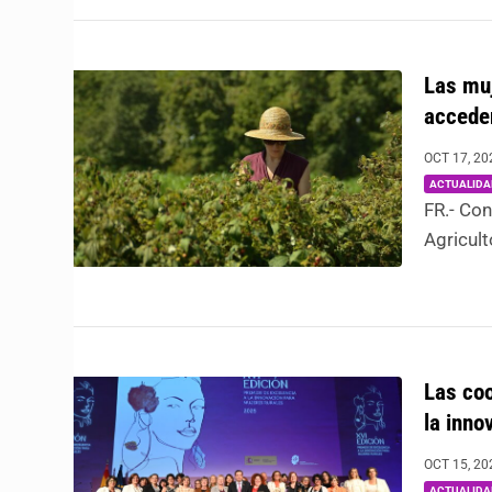
Las muj
acceden
OCT 17, 20
ACTUALIDA
FR.- Con
Agriculto
Las coo
la inno
OCT 15, 20
ACTUALIDA