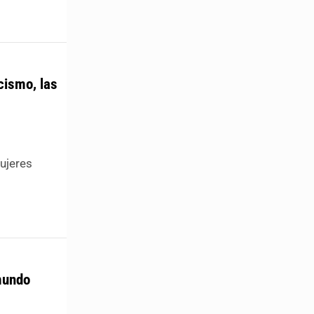
cismo, las
Mujeres
 mundo
|
,
,