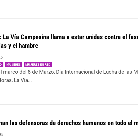
La Vía Campesina llama a estar unidas contra el fas
ias y el hambre
25
|
,
,
D
MUJERES
MUJERES EN RED
el marco del 8 de Marzo, Día Internacional de Lucha de las 
oras, La Vía...
chan las defensoras de derechos humanos en todo el
25