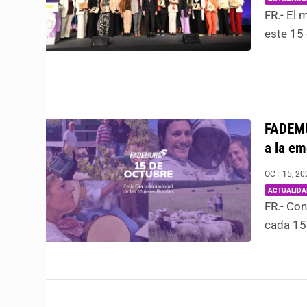
FR.- El 
este 15 
FADEMUR
a la em
OCT 15, 20
ACTUALIDA
FR.- Con
cada 15 