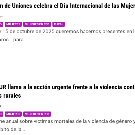
n de Uniones celebra el Día Internacional de las Muje
25
,
,
,
D
MUJERES
MUJERES EN RED
RURAL
te 15 de octubre de 2025 queremos hacernos presentes en 
oros… para...
 llama a la acción urgente frente a la violencia cont
 rurales
5
|
,
,
D
MUJERES
MUJERES EN RED
me anual sobre víctimas mortales de la violencia de género
bito de la...