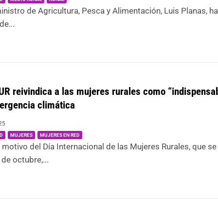
ministro de Agricultura, Pesca y Alimentación, Luis Planas, 
de...
 reivindica a las mujeres rurales como “indispensab
ergencia climática
25
|
,
,
D
MUJERES
MUJERES EN RED
 motivo del Día Internacional de las Mujeres Rurales, que se
de octubre,...