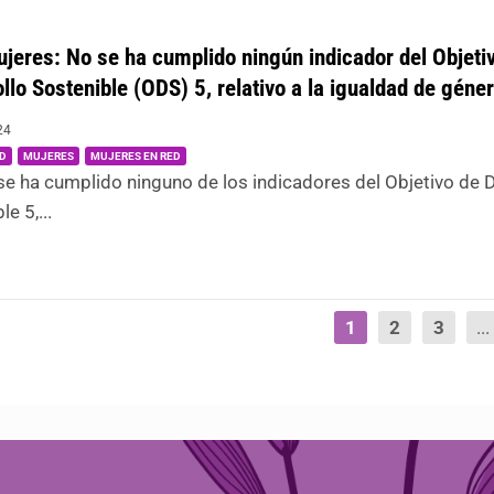
eres: No se ha cumplido ningún indicador del Objeti
llo Sostenible (ODS) 5, relativo a la igualdad de géne
24
|
,
,
D
MUJERES
MUJERES EN RED
se ha cumplido ninguno de los indicadores del Objetivo de 
e 5,...
1
2
3
...