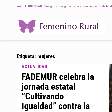
TENDENCIAS:
Seis grupos se guisan y se comen el sector de la al
Etiqueta:
mujeres
FADEMUR celebra la
jornada estatal
“Cultivando
Igualdad” contra la