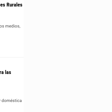
res Rurales
|
los medios,
ra las
 y doméstica