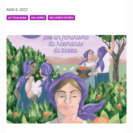
MAR 8, 2022
|
,
,
ACTUALIDAD
MUJERES
MUJERES EN RED