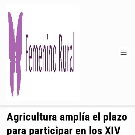
Agricultura amplía el plazo
para participar en los XIV