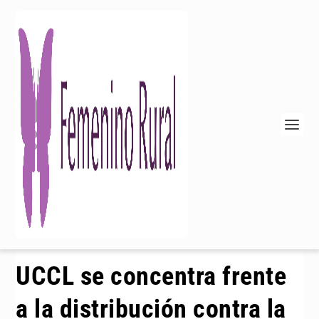
UCCL se concentra frente
a la distribución contra la