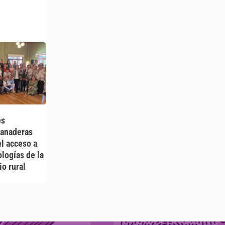
es
Ganaderas
el acceso a
logías de la
io rural