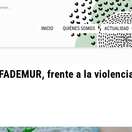
imen...
INICIO
QUIÉNES SOMOS
ACTUALIDAD
 FADEMUR, frente a la violenci
|