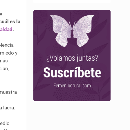
la
cuál es la
ualdad
.
olencia
n miedo y
 más
ian,
emuestra
a lacra.
medio