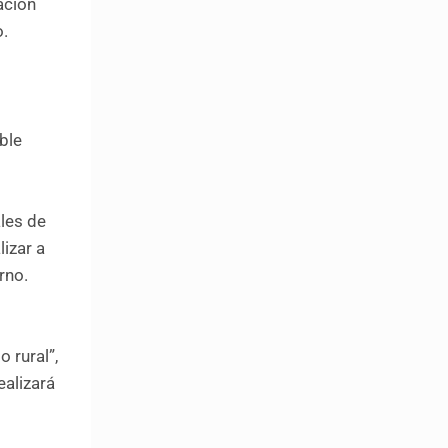
ación
o.
ible
les de
lizar a
orno.
 rural”,
ealizará