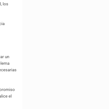
, los
cia
rar un
oblema
necesarias
ompromiso
lice el