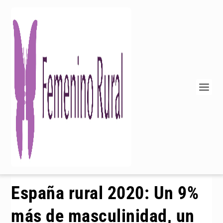
España rural 2020: Un 9%
más de masculinidad, un