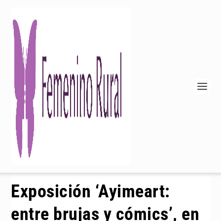
Exposición ‘Ayimeart:
entre brujas y cómics’, en