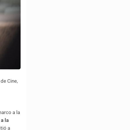
de Cine,
marco a la
 a la
tió a