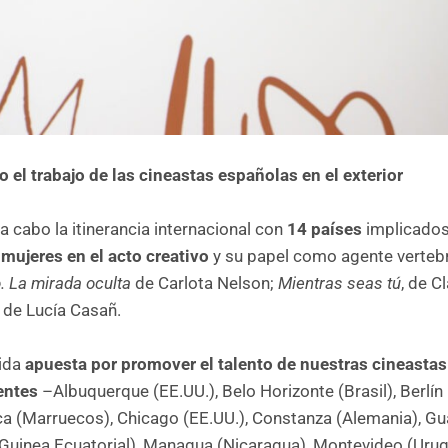
el trabajo de las cineastas españolas en el exterior
a cabo la itinerancia internacional con
14 países
implicados
 mujeres en el acto creativo
y su papel como agente verteb
. La mirada oculta
de Carlota Nelson;
Mientras seas tú
, de C
de Lucía Casañ.
dida
apuesta por promover el talento de nuestras cineastas
entes
–Albuquerque (EE.UU.), Belo Horizonte (Brasil), Berlín
ca (Marruecos), Chicago (EE.UU.), Constanza (Alemania), G
 (Guinea Ecuatorial), Managua (Nicaragua), Montevideo (Urug