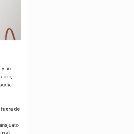
 y un
rador,
laudia
 fuera de
uanajuato
uay),