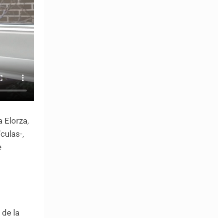
 Elorza,
culas-,
e
 de la