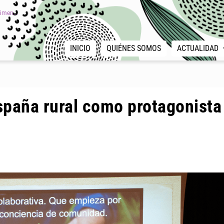
imen...
INICIO
QUIÉNES SOMOS
ACTUALIDAD
España rural como protagonista
|
,