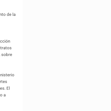
nto de la
ucción
ntratos
, sobre
nisterio
rtes
es. El
do a