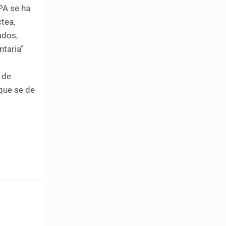
PA se ha
tea,
ados,
ntaria”
 de
 que se de