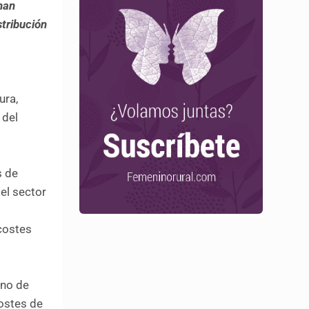
han
stribución
ura,
 del
s de
el sector
costes
uno de
ostes de