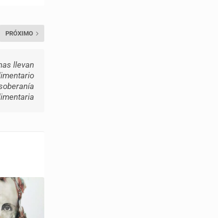
PRÓXIMO
nas llevan
limentario
 soberanía
limentaria