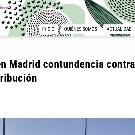
imen...
INICIO
QUIÉNES SOMOS
ACTUALIDAD
en Madrid contundencia contra
tribución
|
,