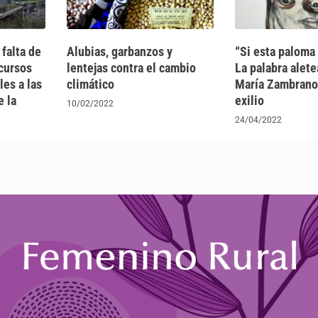
 falta de
Alubias, garbanzos y
“Si esta paloma
cursos
lentejas contra el cambio
La palabra alet
es a las
climático
María Zambrano 
e la
exilio
10/02/2022
24/04/2022