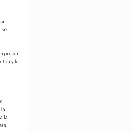
rse
o se
n precio
tria y la
un
 la
a la
ara