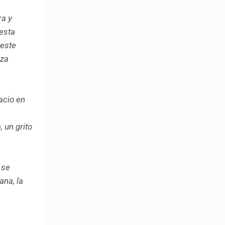
ra y
 esta
 este
rza
pacio en
a
 un grito
 se
ana, la
a