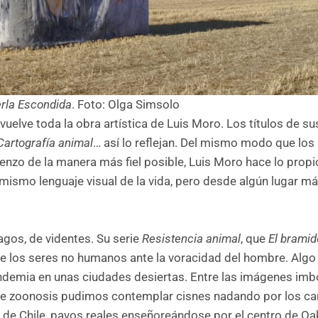
rla Escondida
. Foto: Olga Simsolo
vuelve toda la obra artística de Luis Moro. Los títulos de su
Cartografía animal
… así lo reflejan. Del mismo modo que los
 lienzo de la manera más fiel posible, Luis Moro hace lo propi
mismo lenguaje visual de la vida, pero desde algún lugar má
agos, de videntes. Su serie
Resistencia animal
, que
El bramid
e de los seres no humanos ante la voracidad del hombre. Algo
ndemia en unas ciudades desiertas. Entre las imágenes imb
 de zoonosis pudimos contemplar cisnes nadando por los ca
 de Chile, pavos reales enseñoreándose por el centro de Oa