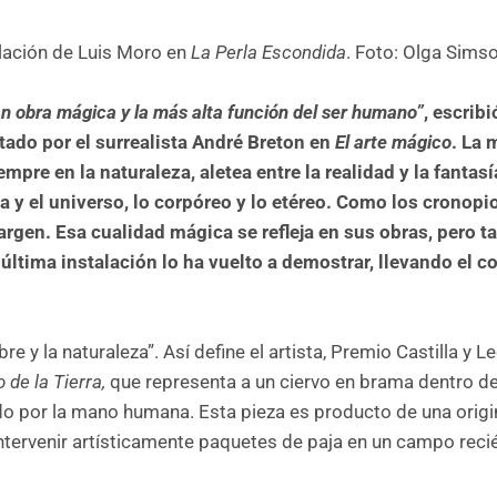
alación de Luis Moro en
La Perla Escondida
. Foto: Olga Sims
gran obra mágica y la más alta función del ser humano”
, escribi
tado por el surrealista André Breton en
El arte mágico
. La 
pre en la naturaleza, aletea entre la realidad y la fantasí
arva y el universo, lo corpóreo y lo etéreo. Como los cronopi
margen. Esa cualidad mágica se refleja en sus obras, pero 
última instalación lo ha vuelto a demostrar, llevando el 
e y la naturaleza”. Así define el artista, Premio Castilla y L
o de la
T
ierra,
que representa a un ciervo en brama dentro d
do por la mano humana. Esta pieza es producto de una origi
 intervenir artísticamente paquetes de paja en un campo reci