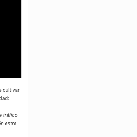
 cultivar
idad:
 tráfico
ón entre