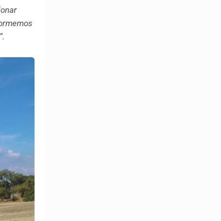
ionar
nsformemos
”.