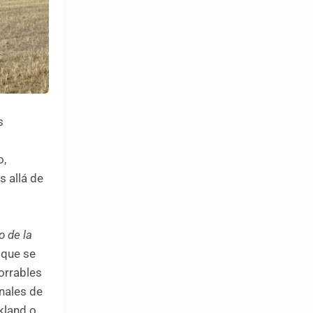
s
o,
s allá de
o de la
 que se
orrables
nales de
kland o