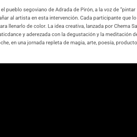
el pueblo segoviano de Adrada de Pirón, a la voz de “pintar la
r al artista en esta intervención. Cada participante que l
ra llenarlo de color. La idea creativa, lanzada por Chema S
ticdance y aderezada con la degustación y la meditación d
che, en una jornada repleta de magia, arte, poesía, producto