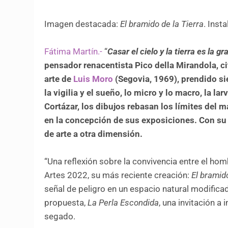
Imagen destacada:
El bramido de la Tierra
. Inst
Fátima Martín.-
“
Casar el cielo y la tierra es la 
pensador renacentista Pico della Mirandola, ci
arte de
Luis Moro
(Segovia, 1969), prendido siem
la vigilia y el sueño, lo micro y lo macro, la l
Cortázar, los dibujos rebasan los límites del 
en la concepción de sus exposiciones. Con su 
de arte a otra dimensión.
“Una reflexión sobre la convivencia entre el hombr
Artes 2022, su más reciente creación:
El bramid
señal de peligro en un espacio natural modifica
propuesta,
La Perla Escondida
, una invitación a
segado.