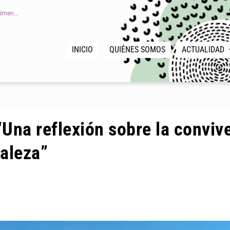
imen...
INICIO
QUIÉNES SOMOS
ACTUALIDAD
 “Una reflexión sobre la conviv
raleza”
|
,