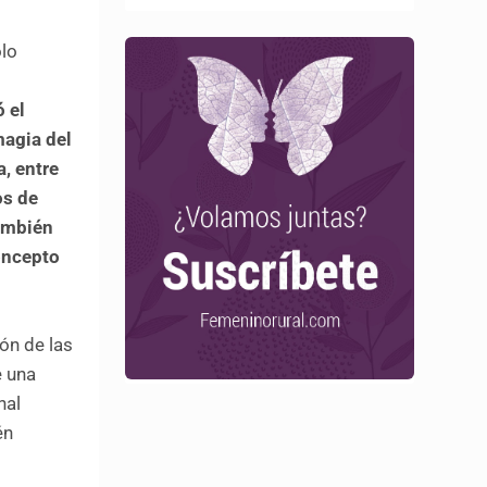
olo
ó el
magia del
a, entre
os de
también
concepto
eón de las
e una
nal
én