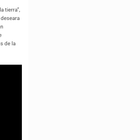
 tierra”,
o deseara
an
e
s de la