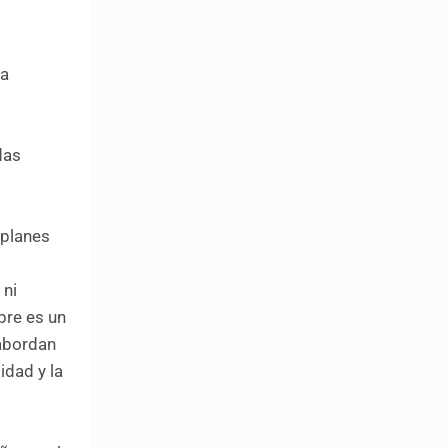
la
das
 planes
 ni
bre es un
 abordan
idad y la