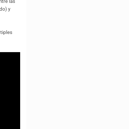
ntre las
do) y
s
tiples