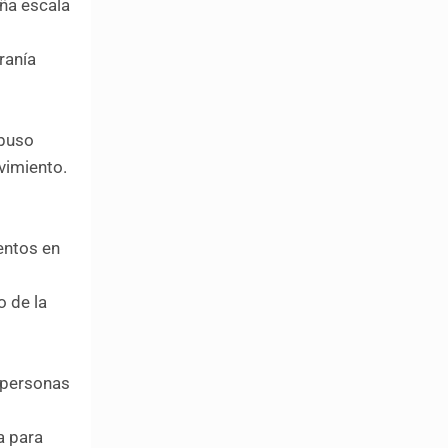
eña escala
ranía
s
abuso
vimiento.
entos en
o de la
s personas
a para