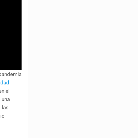
a pandemia
idad
n el
a una
 las
rio