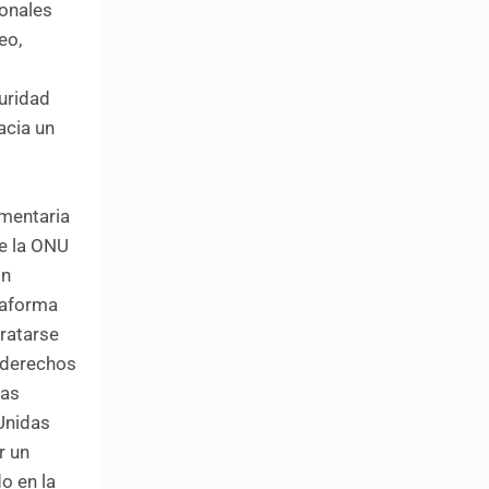
ionales
eo,
uridad
acia un
imentaria
e la ONU
ón
taforma
tratarse
 derechos
das
 Unidas
r un
o en la