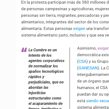
En la protesta participan más de 380 millones
de personas campesinas y agricultoras, mujeres
personas sin tierra, migrantes, pescadoras y pe
alimentarios, integrantes del sector de los co
alimentaria. Estas personas
exigen
una transfor
sistema alimentario justo, inclusivo y que sea 
Asimismo,
exige
La Cumbre es un
democrática exis
intento de los
agentes corporativos
(
CSA
) y su Grupo
de normalizar los
(
GANESAN
). La 
apaños tecnológicos
intergubernamenta
rápidos y
de un órgano que
perjudiciales, que no
abordan las
humanos, el CSA 
injusticias
puedan dar su opi
estructurales como
está
siendo secu
el acaparamiento de
sistema alimentar
tierras, territorios y