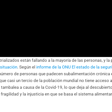
rializados están fallando a la mayoría de las personas, y l
situación
. Según el
informe de la ONU El estado de la segur
l número de personas que padecen subalimentación crónica e
e casi un tercio de la población mundial no tiene acceso 
 tambalea a causa de la Covid-19, lo que deja al descubierto
fragilidad y la injusticia en que se basa el sistema alimenta